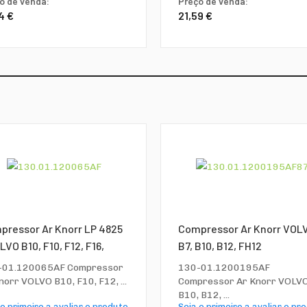
o de venda:
Preço de venda:
4 €
21,59 €
pressor Ar Knorr LP 4825
Compressor Ar Knorr VOL
LVO B10, F10, F12, F16,
B7, B10, B12, FH12
-01.120065AF Compressor
130-01.1200195AF
norr VOLVO B10, F10, F12, ...
Compressor Ar Knorr VOLVO
B10, B12, ...
 o primeiro a avaliar o produto
Seja o primeiro a avaliar o pr