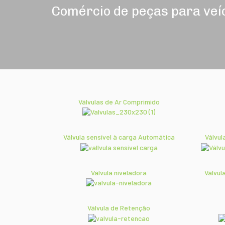
Comércio de peças para veí
Válvulas de Ar Comprimido
Válvula sensível à carga Automática
Válvul
Válvula niveladora
Válvul
Válvula de Retenção