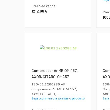
Preço de venda:
1212,68 €
Preç
100
Compressor Ar MB OM 457,
Com
AXOR, CITARO, OM457
AXO
130-01.1200280 AF
130
Compressor Ar MB OM 457,
Com
AXOR, CITARO, ...
AXOR
Seja o primeiro a avaliar o produto
Seja