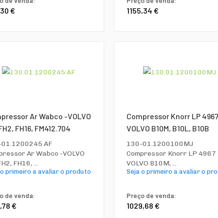
o de venda:
Preço de venda:
,30 €
1155,34 €
pressor Ar Wabco -VOLVO
Compressor Knorr LP 4967
FH2, FH16, FM412.704
VOLVO B10M, B10L, B10B
-01.1200245 AF
130-01.1200100MJ
pressor Ar Wabco -VOLVO
Compressor Knorr LP 4967 
H2, FH16, ...
VOLVO B10M, ...
 o primeiro a avaliar o produto
Seja o primeiro a avaliar o pr
o de venda:
Preço de venda:
,78 €
1029,68 €