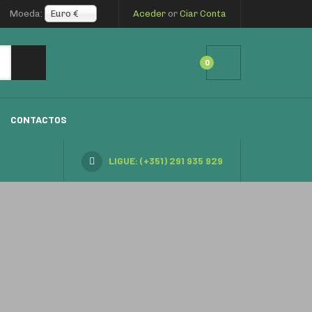
Moeda:
Euro €
Aceder
or
Ciar Conta
0
CONTACTOS
LIGUE: (+351) 291 935 929