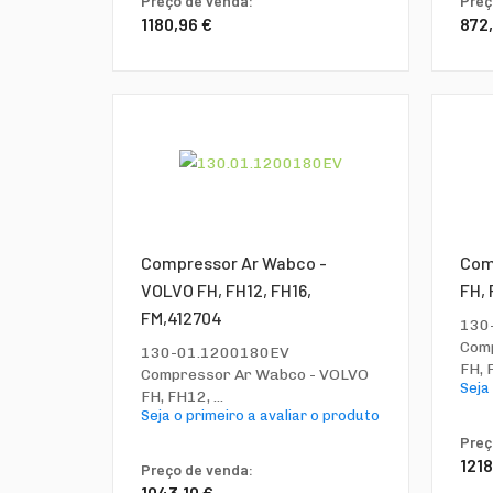
Preço de venda:
Preç
1180,96 €
872
Compressor Ar Wabco -
Com
VOLVO FH, FH12, FH16,
FH, 
FM,412704
130
Com
130-01.1200180EV
FH, F
Compressor Ar Wabco - VOLVO
Seja
FH, FH12, ...
Seja o primeiro a avaliar o produto
Preç
1218
Preço de venda:
1043,10 €