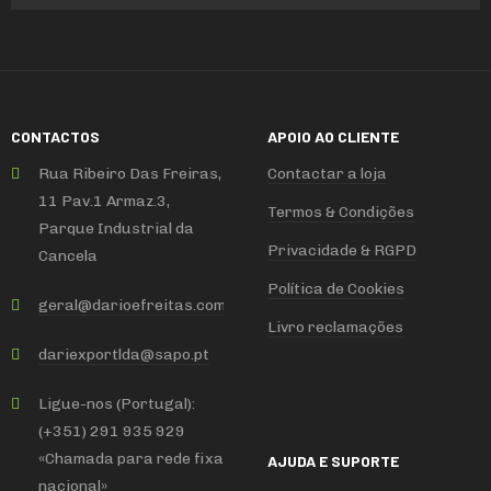
CONTACTOS
APOIO AO CLIENTE
Rua Ribeiro Das Freiras,
Contactar a loja
11 Pav.1 Armaz.3,
Termos & Condições
Parque Industrial da
Privacidade & RGPD
Cancela
Política de Cookies
geral
@
darioefreitas
.
com
Livro reclamações
dariexportlda
@
sapo
.
pt
Ligue-nos (Portugal):
(+351) 291 935 929
«Chamada para rede fixa
AJUDA E SUPORTE
nacional»