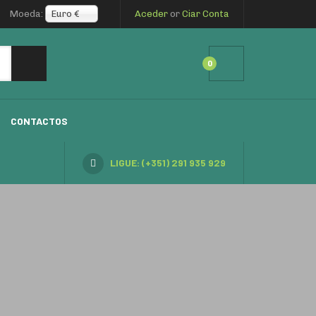
Moeda:
Euro €
Aceder
or
Ciar Conta
0
CONTACTOS
LIGUE: (+351) 291 935 929