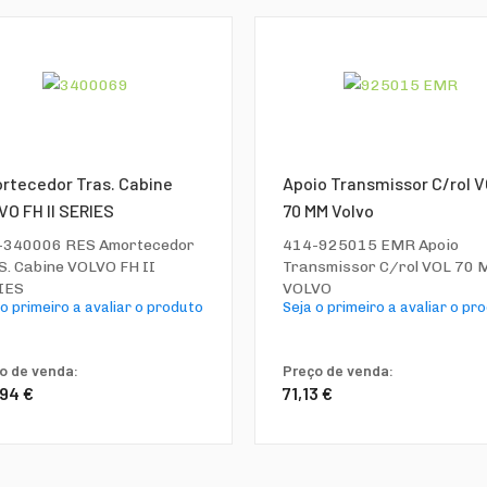
rtecedor Tras. Cabine
Apoio Transmissor C/rol 
O FH II SERIES
70 MM Volvo
-340006 RES Amortecedor
414-925015 EMR Apoio
. Cabine VOLVO FH II
Transmissor C/rol VOL 70
IES
VOLVO
 o primeiro a avaliar o produto
Seja o primeiro a avaliar o pr
o de venda:
Preço de venda:
,94 €
71,13 €