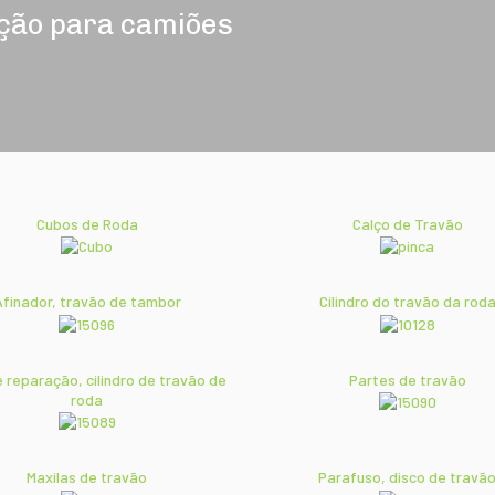
ição para camiões
Cubos de Roda
Calço de Travão
Afinador, travão de tambor
Cilindro do travão da rod
 reparação, cilindro de travão de
Partes de travão
roda
Maxilas de travão
Parafuso, disco de travã