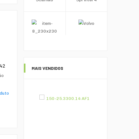
X42
MAIS VENDIDOS
ão
oduto