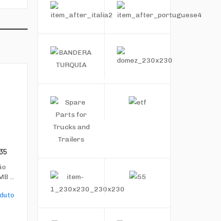
35
ão
B ...
oduto