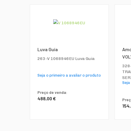
Luva Guía
Amo
VOLV
263-V 1068946EU Luva Guia
328
TRAS
Seja o primeiro a avaliar o produto
SER
Seja
Preço de venda:
488,00 €
Preç
154