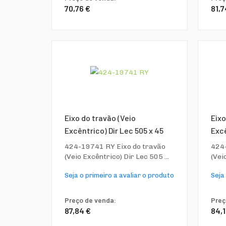
70,76 €
81,7
Eixo do travão (Veio
Eixo
Excêntrico) Dir Lec 505 x 45
Excê
424-19741 RY Eixo do travão
424-
(Veio Excêntrico) Dir Lec 505 ...
(Vei
Seja o primeiro a avaliar o produto
Seja
Preço de venda:
Preç
87,84 €
84,1