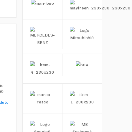
ão
50
oduto