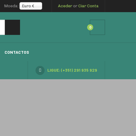
Moeda:
Euro €
Aceder
or
Ciar Conta
0
CONTACTOS
LIGUE: (+351) 291 935 929