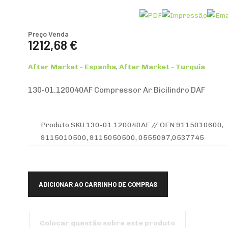
Preço Venda
1212,68 €
After Market - Espanha
,
After Market - Turquia
130-01.120040AF Compressor Ar Bicilindro DAF
Produto SKU 130-01.120040AF // OEN 9115010600,
9115010500, 9115050500, 0555097,0537745
Colocar questão sobre este produto