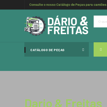
Consulte o nosso Catálogo de Peças para camiões
CATÁLOGO DE PEÇAS
Dario & Freitas