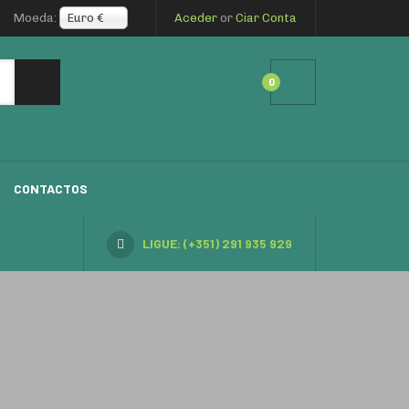
Moeda:
Euro €
Aceder
or
Ciar Conta
0
CONTACTOS
LIGUE: (+351) 291 935 929