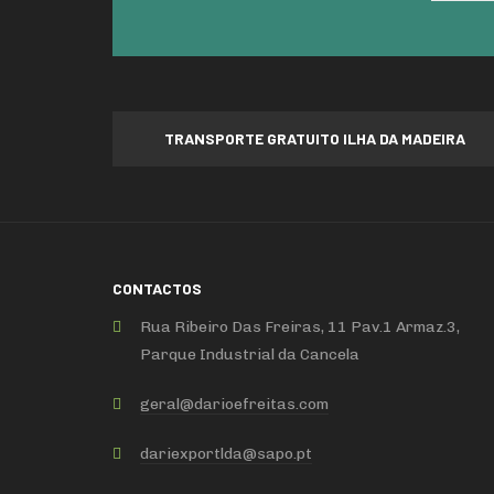
TRANSPORTE GRATUITO ILHA DA MADEIRA
CONTACTOS
Rua Ribeiro Das Freiras, 11 Pav.1 Armaz.3,
Parque Industrial da Cancela
geral
@
darioefreitas
.
com
dariexportlda
@
sapo
.
pt