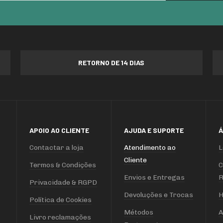
RETORNO DE 14 DIAS
APOIO AO CLIENTE
AJUDA E SUPORTE
Á
Contactar a loja
Atendimento ao
L
Cliente
Termos & Condições
C
Envios e Entregas
R
Privacidade & RGPD
Devoluções e Trocas
H
Política de Cookies
Métodos
A
Livro reclamações