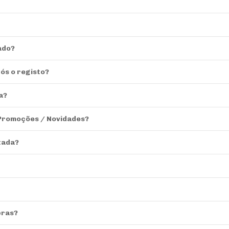
ado?
ós o registo?
a?
 Promoções / Novidades?
tada?
pras?