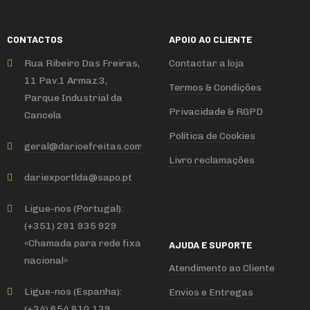
CONTACTOS
APOIO AO CLIENTE
Rua Ribeiro Das Freiras,
Contactar a loja
11 Pav.1 Armaz.3,
Termos & Condições
Parque Industrial da
Privacidade & RGPD
Cancela
Política de Cookies
geral
@
darioefreitas
.
com
Livro reclamações
dariexportlda
@
sapo
.
pt
Ligue-nos (Portugal):
(+351) 291 935 929
«Chamada para rede fixa
AJUDA E SUPORTE
nacional»
Atendimento ao Cliente
Ligue-nos (Espanha):
Envios e Entregas
(+34) 654 810 139