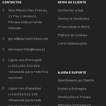
CONTACTOS
APOIO AO CLIENTE
Rua Ribeiro Das Freiras,
Contactar a loja
11 Pav.1 Armaz.3,
Termos & Condições
Parque Industrial da
Privacidade & RGPD
Cancela
Política de Cookies
geral
@
darioefreitas
.
com
Livro reclamações
dariexportlda
@
sapo
.
pt
Ligue-nos (Portugal):
(+351) 291 935 929
«Chamada para rede fixa
AJUDA E SUPORTE
nacional»
Atendimento ao Cliente
Ligue-nos (Espanha):
Envios e Entregas
(+34) 654 810 139
Devoluções e Trocas
«Chamada para rede
Métodos Pagamento