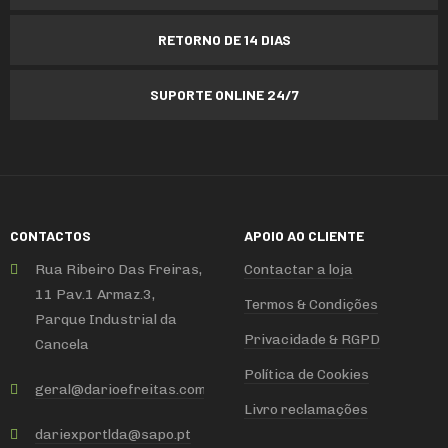
RETORNO DE 14 DIAS
SUPORTE ONLINE 24/7
CONTACTOS
APOIO AO CLIENTE
Rua Ribeiro Das Freiras,
Contactar a loja
11 Pav.1 Armaz.3,
Termos & Condições
Parque Industrial da
Privacidade & RGPD
Cancela
Política de Cookies
geral
@
darioefreitas
.
com
Livro reclamações
dariexportlda
@
sapo
.
pt