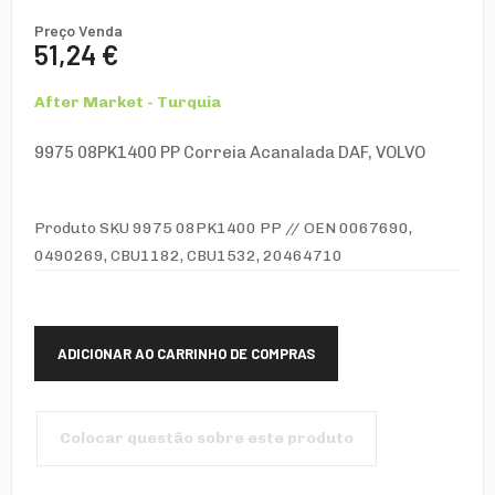
Preço Venda
51,24 €
After Market - Turquia
9975 08PK1400 PP Correia Acanalada DAF, VOLVO
Produto SKU 9975 08PK1400 PP // OEN 0067690,
0490269, CBU1182, CBU1532, 20464710
Colocar questão sobre este produto