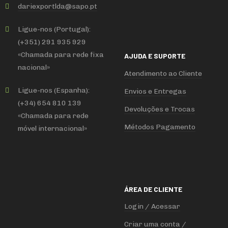
dariexportlda
@
sapo
.
pt
Ligue-nos (Portugal):
(+351) 291 935 929
«Chamada para rede fixa
AJUDA E SUPORTE
nacional»
Atendimento ao Cliente
Ligue-nos (Espanha):
Envios e Entregas
(+34) 654 810 139
Devoluções e Trocas
«Chamada para rede
Métodos Pagamento
móvel internacional»
ÁREA DE CLIENTE
Login / Acessar
Criar uma conta /