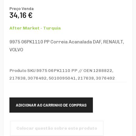
Preço Venda
34,16 €
After Market - Turquia
9975 06PK1110 PP Correia Acanalada DAF, RENAULT,
VOLVO
Produto SKU 9975 06PK1110 PP // OEN 1288822,
217638, 3076492, 5010095041, 217638, 3076492
Colocar questão sobre este produto