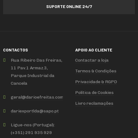
SUPORTE ONLINE 24/7
CONTACTOS
APOIO AO CLIENTE
Rua Ribeiro Das Freiras,
Contactar a loja
11 Pav.1 Armaz.3,
Termos & Condições
Parque Industrial da
Privacidade & RGPD
Cancela
Política de Cookies
geral
@
darioefreitas
.
com
Livro reclamações
dariexportlda
@
sapo
.
pt
Ligue-nos (Portugal):
(+351) 291 935 929